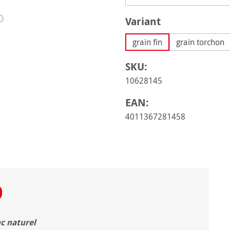
Sélectionnez
Variant
grain fin
grain torchon
SKU:
10628145
EAN:
4011367281458
0
nc naturel