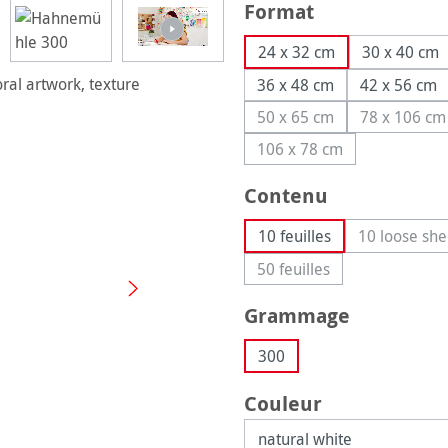
Sélectionnez
Format
24 x 32 cm
30 x 40 cm
36 x 48 cm
42 x 56 cm
50 x 65 cm
78 x 106 cm
(Cette option n'est pas
(Cette 
106 x 78 cm
(Cette option n'est pas
Sélectionnez
Contenu
10 feuilles
10 loose she
(Cett
50 feuilles
(Cette option n'est pas 
Sélectionnez
Grammage
300
Sélectionnez
Couleur