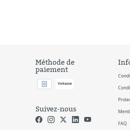
redéfinissent les standards
des papiers aquarelles de
qualité. Une variété de coton
soigneusement choisie offre
des fibres e
Méthode de
Inf
paiement
Condi
Condi
Prote
Suivez-nous
Menti
FAQ