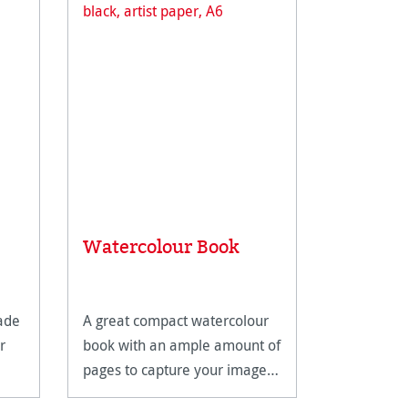
Toned 
Watercolour Book
Book
ade
A great compact watercolour
A must-hav
r
book with an ample amount of
who don't 
pages to capture your images
texture of
on.
paper on t