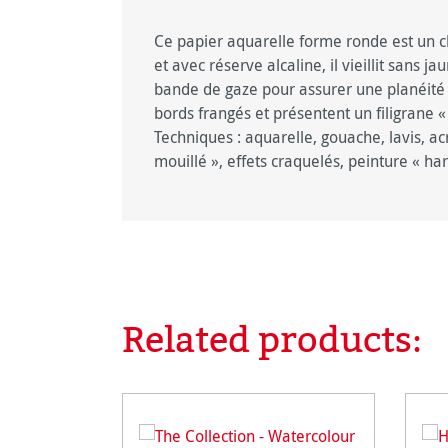
Ce papier aquarelle forme ronde est un c
et avec réserve alcaline, il vieillit sans ja
bande de gaze pour assurer une planéité p
bords frangés et présentent un filigrane 
T
echniques : aquarelle, gouache, lavis, ac
mouillé », effets craquelés, peinture « ha
Related products:
Ignorer la galerie de produits