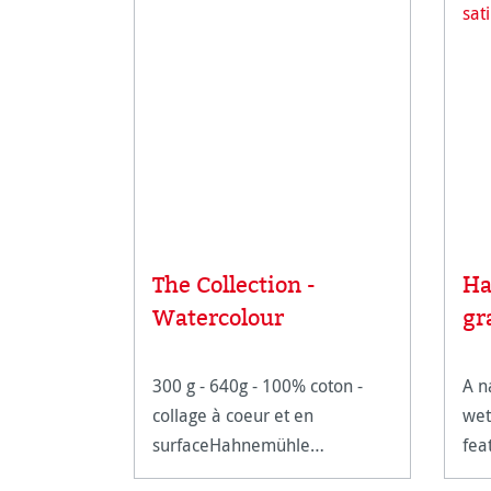
The Collection -
Ha
Watercolour
gr
300 g - 640g - 100% coton -
A n
collage à coeur et en
wet
surfaceHahnemühle
fea
Watercolour 300 et 640
sizi