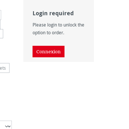
Login required
Please login to unlock the
option to order.
 disponible pour le moment.)
option n'est pas disponible pour le moment.)
 disponible pour le moment.)
Connexion
ets
e option n'est pas disponible pour le moment.)
disponible pour le moment.)