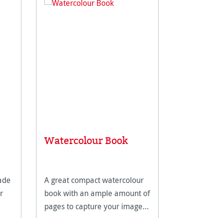
Toned 
Watercolour Book
Book
ade
A great compact watercolour
A must-hav
r
book with an ample amount of
who don't 
pages to capture your images
texture of