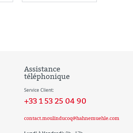
on.
paper on t
Assistance
téléphonique
Service Client:
+33 1 53 25 04 90
contact.moulinducoq@hahnemuehle.com