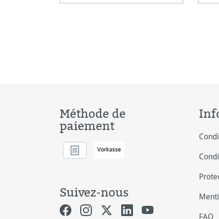
Watercolour 300 et 640
sizi
redéfinissent les standards
des papiers aquarelles de
qualité. Une variété de coton
soigneusement choisie offre
des fibres e
Méthode de
Inf
paiement
Condi
Condi
Prote
Suivez-nous
Menti
FAQ