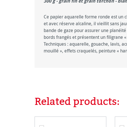
300 g - grain fin et grain torchon - bla
Ce papier aquarelle forme ronde est un c
et avec réserve alcaline, il vieillit sans ja
bande de gaze pour assurer une planéité p
bords frangés et présentent un filigrane 
T
echniques : aquarelle, gouache, lavis, ac
mouillé », effets craquelés, peinture « ha
Related products:
Ignorer la galerie de produits