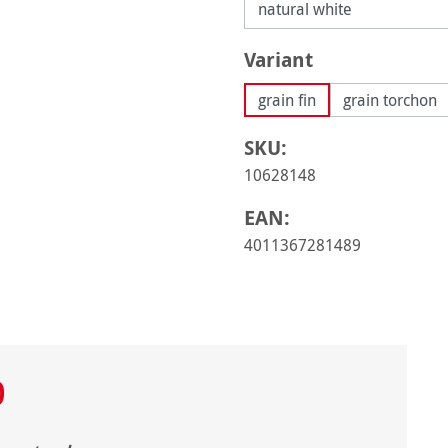
Sélectionnez
Variant
grain fin
grain torchon
SKU:
10628148
EAN:
4011367281489
0