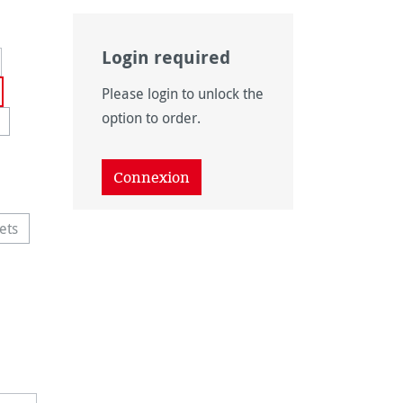
Login required
Please login to unlock the
option to order.
 disponible pour le moment.)
option n'est pas disponible pour le moment.)
 disponible pour le moment.)
Connexion
ets
e option n'est pas disponible pour le moment.)
disponible pour le moment.)