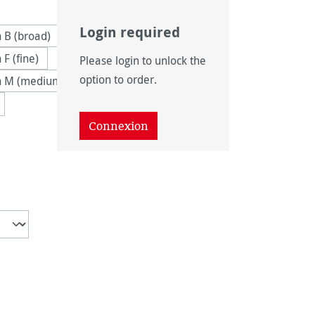
Login required
h B (broad)
 F (fine)
Please login to unlock the
option to order.
th M (medium)
Connexion