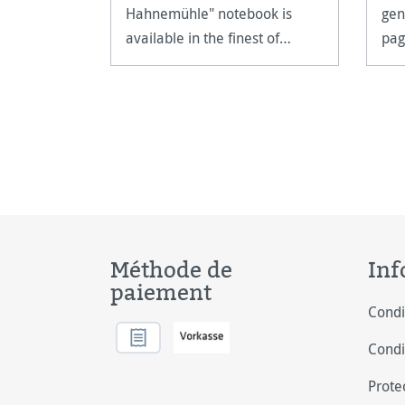
Hahnemühle" notebook is
gen
available in the finest of
pag
colours.
gsm
Méthode de
Inf
paiement
Condi
Condi
Prote