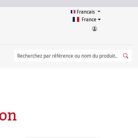
Francais
France
ion