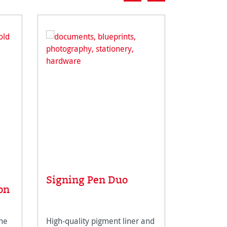
Signing Pen Duo
Manusc
on
 ne
High-quality pigment liner and
Sustainabl