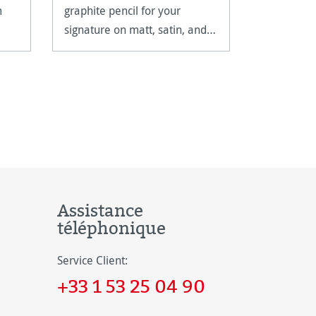
m
graphite pencil for your
cover with
signature on matt, satin, and
and 192 p
ten
high-gloss paper surfaces.
paper.
Assistance
téléphonique
Service Client:
+33 1 53 25 04 90