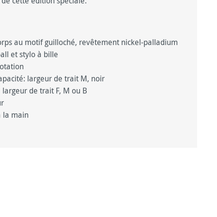
 de cette édition spéciale.
orps au motif guilloché, revêtement nickel-palladium
ll et stylo à bille
otation
acité: largeur de trait M, noir
 largeur de trait F, M ou B
ur
 la main