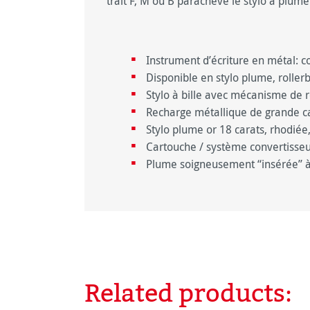
trait F, M ou B parachève le stylo à plume
Instrument d’écriture en métal: c
Disponible en stylo plume, rollerba
Stylo à bille avec mécanisme de r
Recharge métallique de grande cap
Stylo plume or 18 carats, rhodiée,
Cartouche / système convertisse
Plume soigneusement “insérée” à
Related products:
Ignorer la galerie de produits