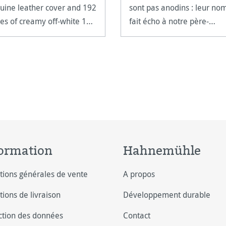
uine leather cover and 192
sont pas anodins : leur no
es of creamy off-white 100
fait écho à notre père-
 paper.
fondateur, le papetier Mer
Spieß. À la fois clairs et
précieux, forts et pr&e
ormation
Hahnemühle
tions générales de vente
A propos
tions de livraison
Développement durable
ction des données
Contact