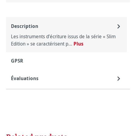
Description
Les instruments d’écriture issus de la série « Slim
Edition » se caractérisent p…
Plus
GPSR
Évaluations
Ignorer la galerie de produits