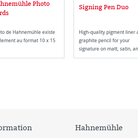
hnemühle Photo
Signing Pen Duo
rds
to de Hahnemühle existe
High-quality pigment liner
lement au format 10 x 15
graphite pencil for your
signature on matt, satin, a
high-gloss paper surfaces.
ormation
Hahnemühle