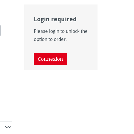
Login required
onible pour le moment.)
as disponible pour le moment.)
 n'est pas disponible pour le moment.)
 option n'est pas disponible pour le moment.)
Please login to unlock the
option to order.
Connexion
disponible pour le moment.)
 disponible pour le moment.)