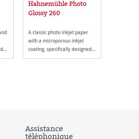
Hahnemühle Photo
Compte-
Glossy 260
 and
A classic photo inkjet paper
Metal line
with a microporous inkjet
magnifying
nd
coating, specifically designed
closer insp
for photo application.
artwork.
Assistance
téléphonique