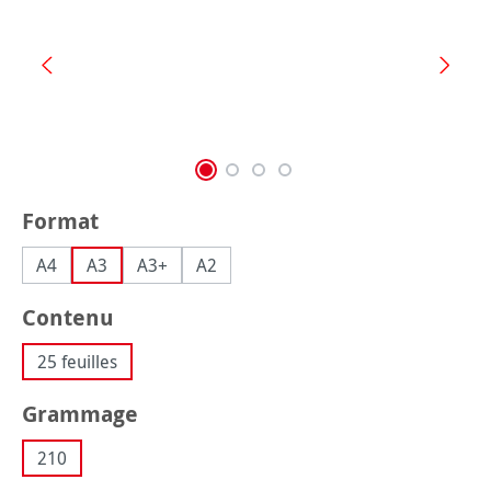
Sélectionnez
Format
A4
A3
A3+
A2
Sélectionnez
Contenu
25 feuilles
Sélectionnez
Grammage
210