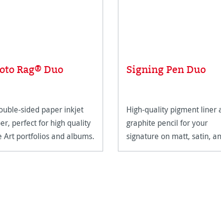
oto Rag® Duo
Signing Pen Duo
ouble-sided paper inkjet
High-quality pigment liner
er, perfect for high quality
graphite pencil for your
e Art portfolios and albums.
signature on matt, satin, a
high-gloss paper surfaces.