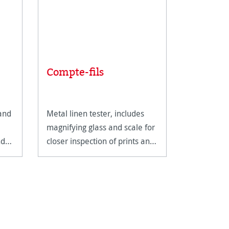
Hahnem
Compte-fils
Matt Fi
 and
Metal linen tester, includes
A low-weig
magnifying glass and scale for
lightly te
nd
closer inspection of prints and
pleasant 
artwork.
whiteness.