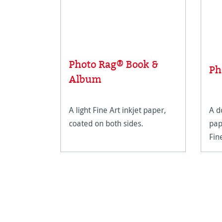
Photo Rag® Book &
Ph
Album
A light Fine Art inkjet paper,
A d
coated on both sides.
pap
Fin