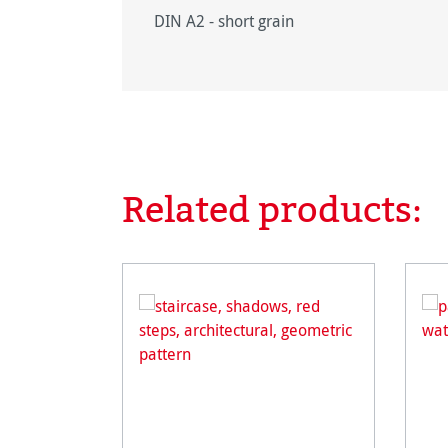
DIN A2 - short grain
Related products:
Ignorer la galerie de produits