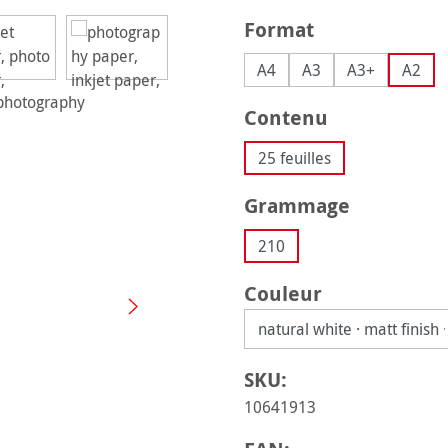
Sélectionnez
Format
A4
A3
A3+
A2
Sélectionnez
Contenu
25 feuilles
Sélectionnez
Grammage
210
Sélectionnez
Couleur
SKU:
10641913