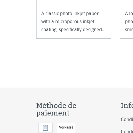
A classic photo inkjet paper
A l
with a microporous inkjet
pho
coating, specifically designed
smo
for photo application.
fini
Méthode de
Inf
paiement
Condi
Condi