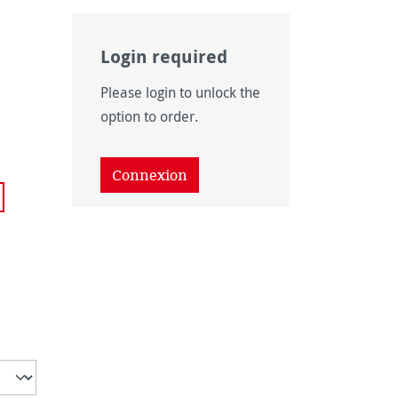
Login required
as disponible pour le moment.)
 n'est pas disponible pour le moment.)
e option n'est pas disponible pour le moment.)
Please login to unlock the
 disponible pour le moment.)
ption n'est pas disponible pour le moment.)
option to order.
 disponible pour le moment.)
ption n'est pas disponible pour le moment.)
Connexion
disponible pour le moment.)