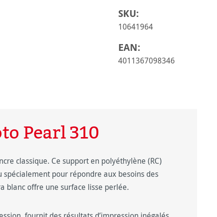
SKU:
10641964
EAN:
4011367098346
o Pearl 310
encre classique. Ce support en polyéthylène (RC)
u spécialement pour répondre aux besoins des
 blanc offre une surface lisse perlée.
ression, fournit des résultats d’impression inégalés