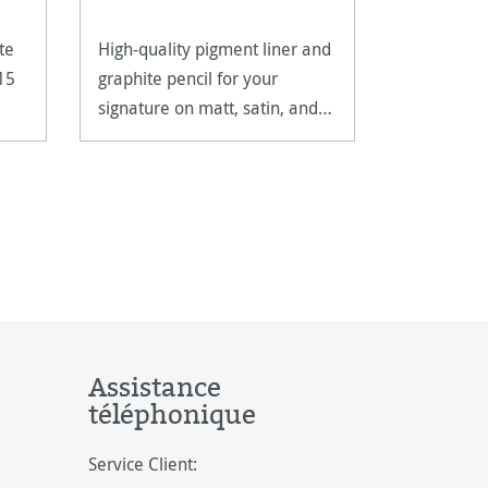
te
High-quality pigment liner and
Metal linen
15
graphite pencil for your
magnifying
signature on matt, satin, and
closer insp
high-gloss paper surfaces.
artwork.
Assistance
téléphonique
Service Client: