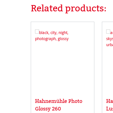
Related products:
Ignorer la galerie de produits
Hahnemühle Photo
Ha
Glossy 260
Lu