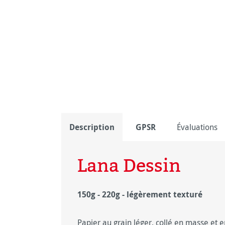
Description
GPSR
Évaluations
Lana Dessin
150g - 220g - légèrement texturé
Papier au grain léger, collé en masse et