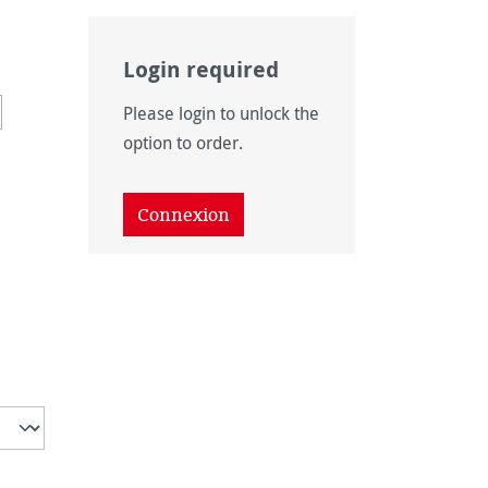
Login required
Please login to unlock the
 disponible pour le moment.)
option n'est pas disponible pour le moment.)
option to order.
Connexion
disponible pour le moment.)
ption n'est pas disponible pour le moment.)
 pas disponible pour le moment.)