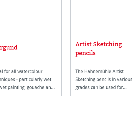
Artist Sketching
rgund
pencils
al for all watercolour
The Hahnemühle Artist
hniques - particularly wet
Sketching pencils in variou
wet painting, gouache and
grades can be used for
pera.
drawing and sketching larg
format designs with the fin
details and expressive
shading. The slightly
shimmering shades vary f