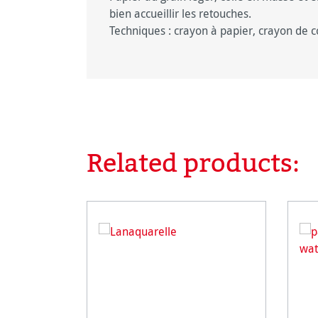
bien accueillir les retouches.
Techniques : crayon à papier, crayon de c
Related products:
Ignorer la galerie de produits