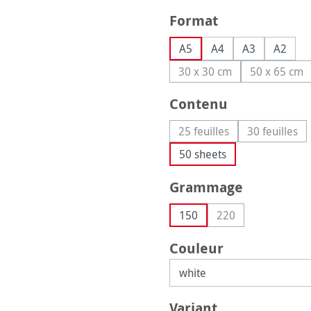
Sélectionnez
Format
A5
A4
A3
A2
30 x 30 cm
50 x 65 cm
(Cette option n'est pas
(Cette 
Sélectionnez
Contenu
25 feuilles
30 feuilles
(Cette option n'est pas 
(Cette o
50 sheets
Sélectionnez
Grammage
150
220
(Cette option n'est
Sélectionnez
Couleur
Sélectionnez
Variant