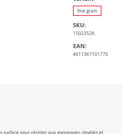
fine grain
SKU:
15023526
EAN:
4011367101770
 en surface pour résister aux gommages répétés et