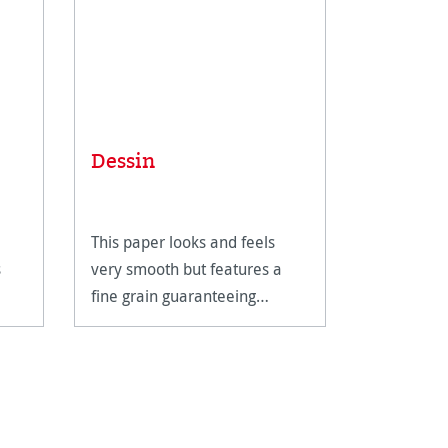
Dessin
Nostalg
This paper looks and feels
A heavy w
s
very smooth but features a
sketching 
fine grain guaranteeing
dry painti
e-
excellent colour abrasion.
est
rom