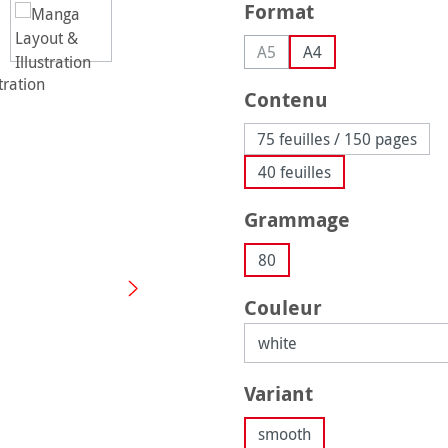
Sélectionnez
Format
A5
A4
(Cette option n'est pas disp
Sélectionnez
Contenu
75 feuilles / 150 pages
40 feuilles
Sélectionnez
Grammage
80
Sélectionnez
Couleur
Sélectionnez
Variant
smooth