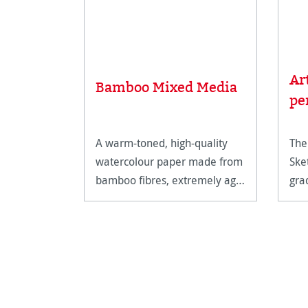
Ar
Bamboo Mixed Media
pe
A warm-toned, high-quality
The
watercolour paper made from
Ske
bamboo fibres, extremely age
gra
resistant and acid free.
dra
for
det
sha
shi
ligh