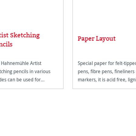
tist Sketching
Paper Layout
ncils
 Hahnemühle Artist
Special paper for felt-tippe
tching pencils in various
pens, fibre pens, fineliners
des can be used for
markers, it is acid free, lign
wing and sketching large-
free and age resistant.
mat designs with the finest
ails and expressive
ding. The slightly
mmering shades vary from
t grey (H)