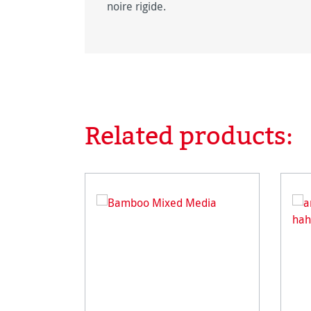
noire rigide.
Related products:
Ignorer la galerie de produits