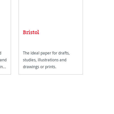
Bristol
Black B
d
The ideal paper for drafts,
A black p
 and
studies, illustrations and
which is gr
in
drawings or prints.
chalks and