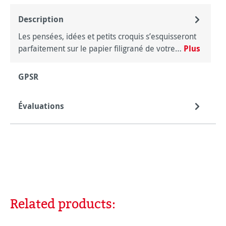
Description
Les pensées, idées et petits croquis s’esquisseront
parfaitement sur le papier filigrané de votre…
Plus
GPSR
Évaluations
Related products:
Ignorer la galerie de produits