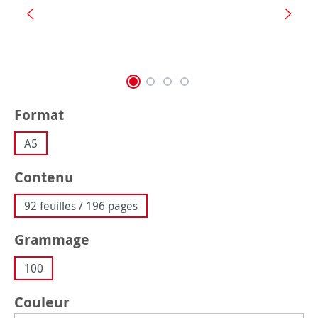
Sélectionnez
Format
A5
Sélectionnez
Contenu
92 feuilles / 196 pages
Sélectionnez
Grammage
100
Sélectionnez
Couleur