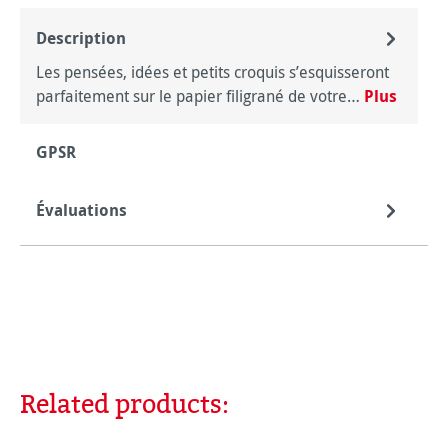
Description
Les pensées, idées et petits croquis s’esquisseront
parfaitement sur le papier filigrané de votre…
Plus
GPSR
Évaluations
Related products:
Ignorer la galerie de produits