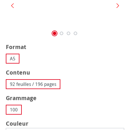
Sélectionnez
Format
A5
Sélectionnez
Contenu
92 feuilles / 196 pages
Sélectionnez
Grammage
100
Sélectionnez
Couleur