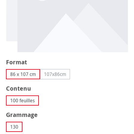
Sélectionnez
Format
86 x 107 cm
107x86cm
(Cette option n'est pas disponible pour l
Sélectionnez
Contenu
100 feuilles
Sélectionnez
Grammage
130