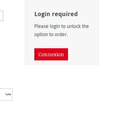
Login required
 option n'est pas disponible pour le moment.)
Please login to unlock the
option to order.
Connexion