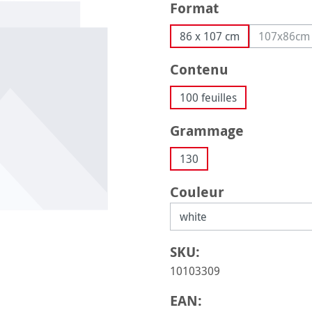
Sélectionnez
Format
86 x 107 cm
107x86cm
(Cette
Sélectionnez
Contenu
100 feuilles
Sélectionnez
Grammage
130
Sélectionnez
Couleur
SKU:
10103309
EAN: