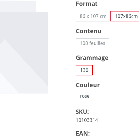
Sélectionnez
Format
86 x 107 cm
107x86cm
(Cette option n'est pas
Sélectionnez
Contenu
100 feuilles
(Cette option n'est pas
Sélectionnez
Grammage
130
Sélectionnez
Couleur
SKU:
10103314
EAN: