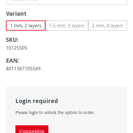
Sélectionnez
Variant
1 mm, 2 layers
1,5 mm, 3 layers
2 mm, 4 layers
(Cette option n'est pas disponible
(Cette option
SKU:
10125505
EAN:
4011367105549
Login required
Please login to unlock the option to order.
Connexion