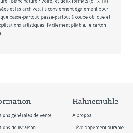
urel, blanc naturel/ivoire) et deux formats (81 x 101
sées et les archives, ils conviennent également pour
 que passe-partout, passe-partout à coupe oblique et
plications artistiques. Facilement pliable, le carton
e.
ormation
Hahnemühle
tions générales de vente
A propos
tions de livraison
Développement durable