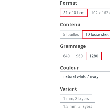
Sélectionnez
Format
81 x 101 cm
102 x 162
(Cet
Sélectionnez
Contenu
5 feuilles
10 loose shee
(Cette option n'est pas 
Sélectionnez
Grammage
640
960
1280
(Cette option n'est pas dis
(Cette option n'est
Sélectionnez
Couleur
Sélectionnez
Variant
1 mm, 2 layers
(Cette option n'est p
1,5 mm, 3 layers
(Cette option n'est 