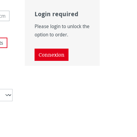
Login required
 cm
te option n'est pas disponible pour le moment.)
Please login to unlock the
option to order.
ts
disponible pour le moment.)
Connexion
ponible pour le moment.)
 pas disponible pour le moment.)
as disponible pour le moment.)
pas disponible pour le moment.)