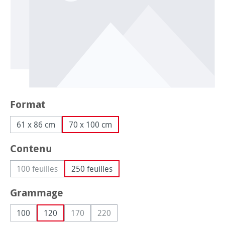
Sélectionnez
Format
61 x 86 cm
70 x 100 cm
Sélectionnez
Contenu
100 feuilles
250 feuilles
(Cette option n'est pas disponible pour le moment.)
Sélectionnez
Grammage
100
120
170
220
(Cette option n'est pas disponible pour le mo
(Cette option n'est pas disponible po