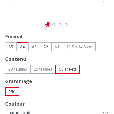
Sélectionnez
Format
A5
A4
A3
A2
A1
10,5 x 14,8 cm
(Cette option n'est pas disponible
(Cette option n'est p
Sélectionnez
Contenu
20 feuilles
25 feuilles
50 sheets
(Cette option n'est pas disponible pour le moment.)
(Cette option n'est pas disponible pour le 
Sélectionnez
Grammage
190
Sélectionnez
Couleur