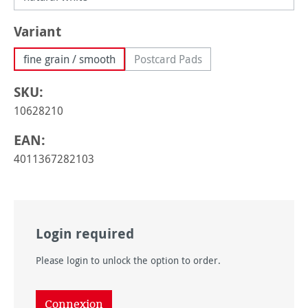
Sélectionnez
Variant
fine grain / smooth
Postcard Pads
(Cette option n'est pas disponi
SKU:
10628210
EAN:
4011367282103
Login required
Please login to unlock the option to order.
Connexion