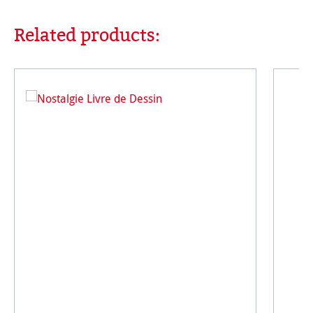
Related products:
Ignorer la galerie de produits