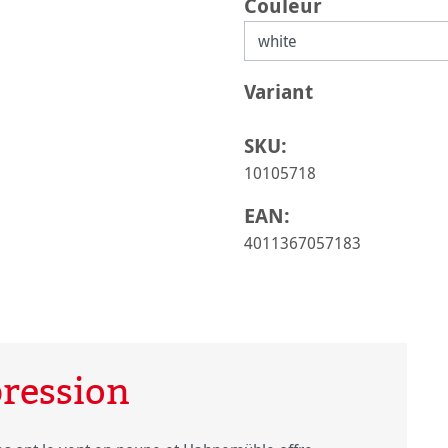
Sélectionnez
Couleur
Sélectionnez
Variant
SKU:
10105718
EAN:
4011367057183
pression