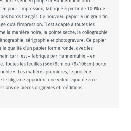
les ont le vent en poupe et Hahnemühle offre
cial pour l’impression, fabriqué à partir de 100% de
t des bords frangés. Ce nouveau papier a un grain fin,
age qu’à l’impression. Il est adapté à toutes les
e la manière noire, la pointe sèche, la collographie
t lithographie, sérigraphie et photogravure. Ce papier
te la qualité d’un papier forme ronde, avec les
 main car il est « fabriqué par Hahnemühle » en
. Toutes les feuilles (56x78cm ou 78x106cm) porte
emühle ». Les matières premières, le procédé
ue le filigrane apportent une valeur ajoutée à ce
ssions de pièces originales et rééditions.