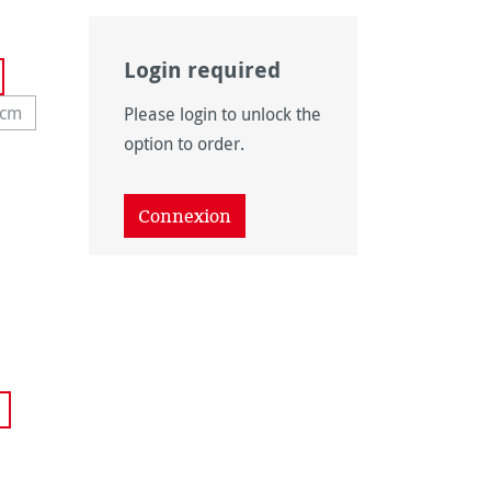
Login required
 disponible pour le moment.)
 cm
Please login to unlock the
 disponible pour le moment.)
te option n'est pas disponible pour le moment.)
option to order.
as disponible pour le moment.)
as disponible pour le moment.)
Connexion
disponible pour le moment.)
tion n'est pas disponible pour le moment.)
ponible pour le moment.)
 pas disponible pour le moment.)
on n'est pas disponible pour le moment.)
ponible pour le moment.)