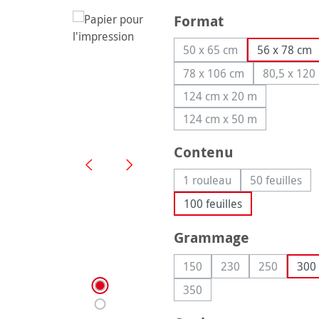
Sélectionnez
Format
50 x 65 cm
56 x 78 cm
(Cette option n'est pas
78 x 106 cm
80,5 x 120
(Cette option n'est pas
(Cet
124 cm x 20 m
(Cette option n'est p
124 cm x 50 m
(Cette option n'est p
Sélectionnez
Contenu
1 rouleau
50 feuilles
(Cette option n'est pas 
(Cette op
100 feuilles
Sélectionnez
Grammage
150
230
250
300
(Cette option n'est pas dis
(Cette option n'est
(Cette opti
350
(Cette option n'est pas dis