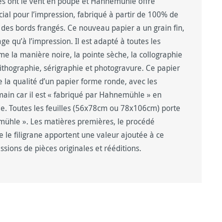
les ont le vent en poupe et Hahnemühle offre
cial pour l’impression, fabriqué à partir de 100% de
t des bords frangés. Ce nouveau papier a un grain fin,
age qu’à l’impression. Il est adapté à toutes les
e la manière noire, la pointe sèche, la collographie
t lithographie, sérigraphie et photogravure. Ce papier
te la qualité d’un papier forme ronde, avec les
 main car il est « fabriqué par Hahnemühle » en
. Toutes les feuilles (56x78cm ou 78x106cm) porte
emühle ». Les matières premières, le procédé
ue le filigrane apportent une valeur ajoutée à ce
ssions de pièces originales et rééditions.