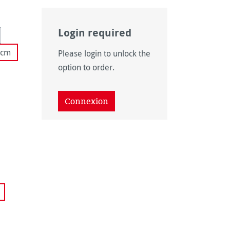
Login required
 disponible pour le moment.)
option n'est pas disponible pour le moment.)
 cm
Please login to unlock the
option to order.
as disponible pour le moment.)
as disponible pour le moment.)
Connexion
disponible pour le moment.)
 disponible pour le moment.)
ponible pour le moment.)
 pas disponible pour le moment.)