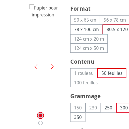
Sélectionnez
Format
50 x 65 cm
56 x 78 cm
(Cette option n'est pas
(Cette 
78 x 106 cm
80,5 x 120
124 cm x 20 m
(Cette option n'est p
124 cm x 50 m
(Cette option n'est p
Sélectionnez
Contenu
1 rouleau
50 feuilles
(Cette option n'est pas 
100 feuilles
(Cette option n'est pas
Sélectionnez
Grammage
150
230
250
300
(Cette option n'est pas dis
(Cette option n'est
350