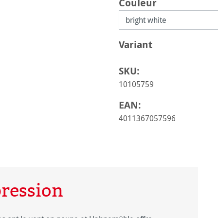
Sélectionnez
Couleur
Sélectionnez
Variant
SKU:
10105759
EAN:
4011367057596
pression