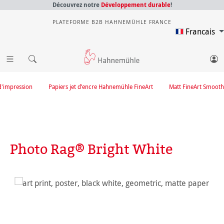
Découvrez notre
Développement durable
!
PLATEFORME B2B HAHNEMÜHLE FRANCE
Francais
d'impression
Papiers jet d’encre Hahnemühle FineArt
Matt FineArt Smooth
Photo Rag® Bright White
Ignorer la galerie d'images