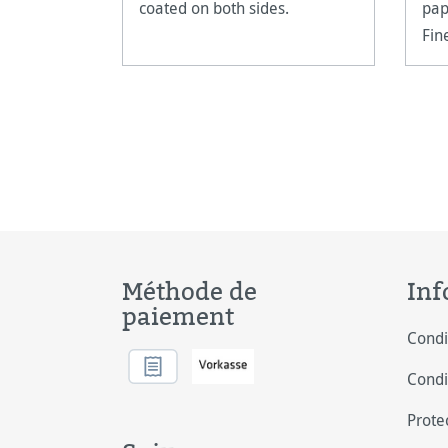
coated on both sides.
pap
Fin
Méthode de
Inf
paiement
Condi
Condi
Prote