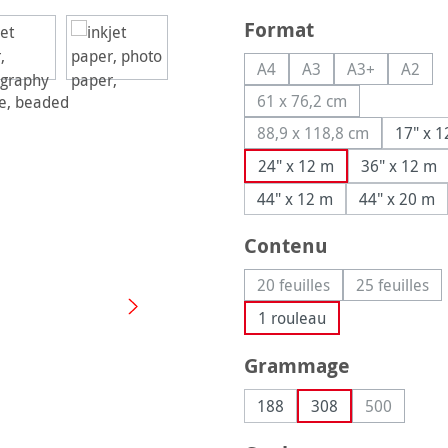
Sélectionnez
Format
A4
A3
A3+
A2
(Cette option n'est pas disp
(Cette option n'est p
(Cette option
(Cette
61 x 76,2 cm
(Cette option n'est pa
88,9 x 118,8 cm
17" x 
(Cette option n'est p
24" x 12 m
36" x 12 m
44" x 12 m
44" x 20 m
Sélectionnez
Contenu
20 feuilles
25 feuilles
(Cette option n'est pas 
(Cette o
1 rouleau
Sélectionnez
Grammage
188
308
500
(Cette opti