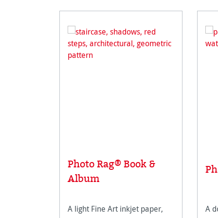
Photo Rag® Book &
Ph
Album
A light Fine Art inkjet paper,
A d