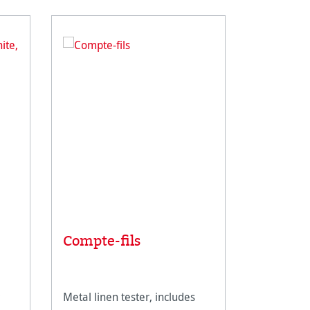
Compte-fils
Rice Pa
Metal linen tester, includes
An ultra-li