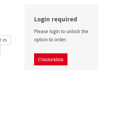
Login required
onible pour le moment.)
as disponible pour le moment.)
 n'est pas disponible pour le moment.)
 option n'est pas disponible pour le moment.)
Please login to unlock the
s disponible pour le moment.)
option to order.
12 m
as disponible pour le moment.)
Connexion
disponible pour le moment.)
ption n'est pas disponible pour le moment.)
on n'est pas disponible pour le moment.)