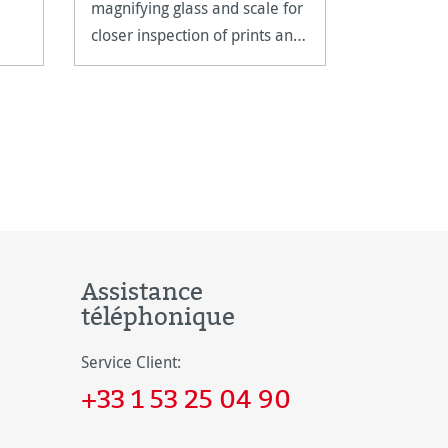
magnifying glass and scale for
fine art pa
closer inspection of prints and
reproducti
artwork.
techniques
documents
Assistance
téléphonique
Service Client:
+33 1 53 25 04 90