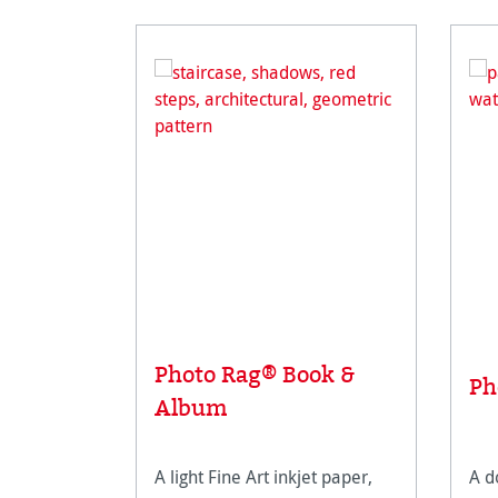
Photo Rag® Book &
Ph
Album
A light Fine Art inkjet paper,
A d