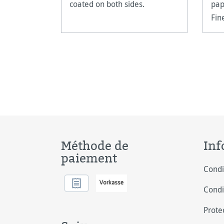
coated on both sides.
pap
Fin
Méthode de
Inf
paiement
Condi
Condi
Prote