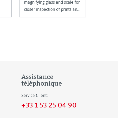
magnifying glass and scale for
fine art pa
closer inspection of prints and
reproducti
artwork.
techniques
documents
Assistance
téléphonique
Service Client:
+33 1 53 25 04 90