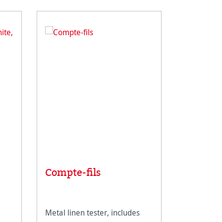
Compte-fils
Rice Pa
Metal linen tester, includes
An ultra-li