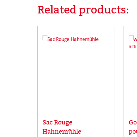
Related products:
Ignorer la galerie de produits
Sac Rouge
Go
Hahnemühle
po