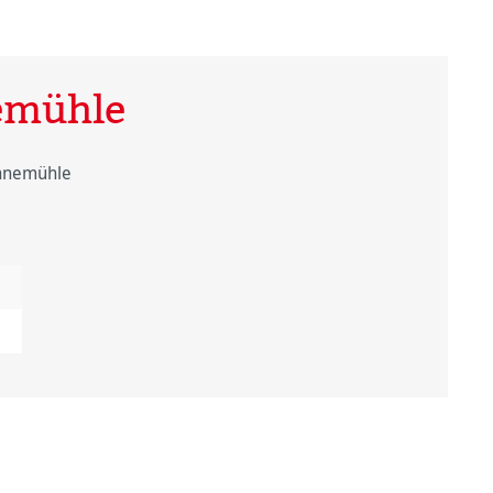
emühle
ahnemühle