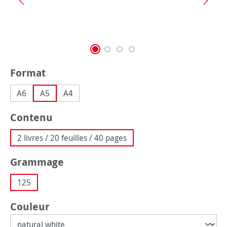
Sélectionnez
Format
A6
A5
A4
Sélectionnez
Contenu
2 livres / 20 feuilles / 40 pages
Sélectionnez
Grammage
125
Sélectionnez
Couleur