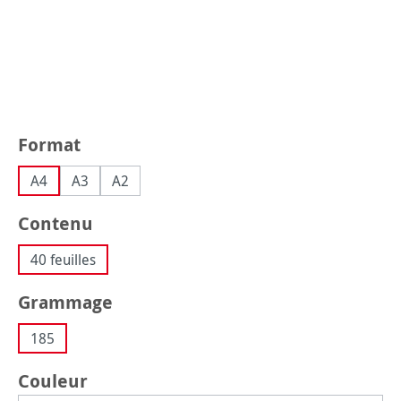
Sélectionnez
Format
A4
A3
A2
Sélectionnez
Contenu
40 feuilles
Sélectionnez
Grammage
185
Sélectionnez
Couleur