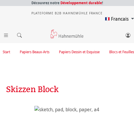
Découvrez notre
Développement durable
!
PLATEFORME B2B HAHNEMÜHLE FRANCE
Francais
Start
Papiers Beaux-Arts
Papiers Dessin et Esquisse
Blocs et Feuilles
Skizzen Block
Ignorer la galerie d'images