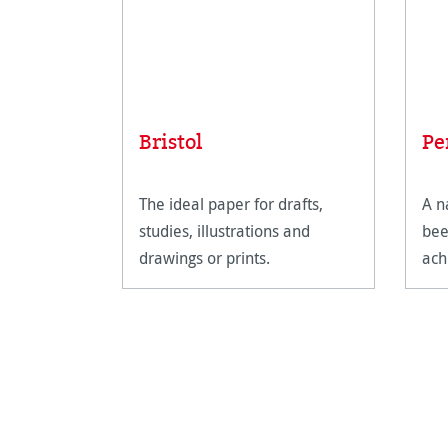
Bristol
Pe
The ideal paper for drafts,
A n
studies, illustrations and
bee
drawings or prints.
ach
sha