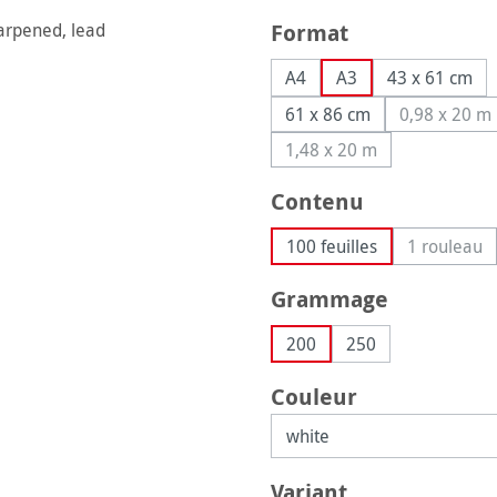
Sélectionnez
Format
A4
A3
43 x 61 cm
61 x 86 cm
0,98 x 20 m
(Cette 
1,48 x 20 m
(Cette option n'est pas
Sélectionnez
Contenu
100 feuilles
1 rouleau
(Cette 
Sélectionnez
Grammage
200
250
Sélectionnez
Couleur
Sélectionnez
Variant