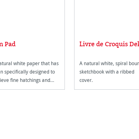
n Pad
Livre de Croquis De
atural white paper that has
A natural white, spiral bou
n specifically designed to
sketchbook with a ribbed
ieve fine hatchings and
cover.
des of colour.