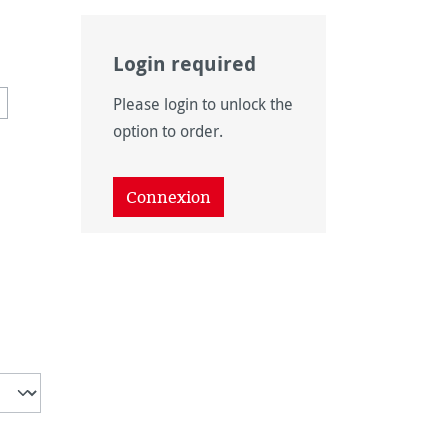
Login required
Please login to unlock the
option n'est pas disponible pour le moment.)
option to order.
 disponible pour le moment.)
Connexion
option n'est pas disponible pour le moment.)