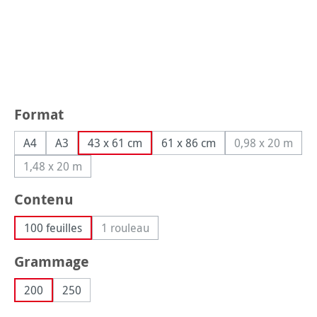
Sélectionnez
Format
A4
A3
43 x 61 cm
61 x 86 cm
0,98 x 20 m
(Cette opti
1,48 x 20 m
(Cette option n'est pas disponible pour le moment.)
Sélectionnez
Contenu
100 feuilles
1 rouleau
(Cette option n'est pas disponible pour le
Sélectionnez
Grammage
200
250