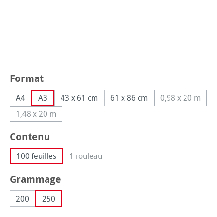
Sélectionnez
Format
A4
A3
43 x 61 cm
61 x 86 cm
0,98 x 20 m
(Cette opti
1,48 x 20 m
(Cette option n'est pas disponible pour le moment.)
Sélectionnez
Contenu
100 feuilles
1 rouleau
(Cette option n'est pas disponible pour le
Sélectionnez
Grammage
200
250