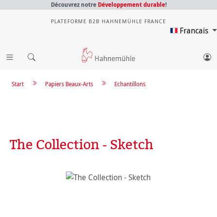
Découvrez notre
Développement durable
!
PLATEFORME B2B HAHNEMÜHLE FRANCE
Francais
Start
Papiers Beaux-Arts
Echantillons
The Collection - Sketch
Ignorer la galerie d'images