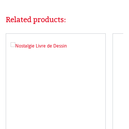
Related products:
Ignorer la galerie de produits