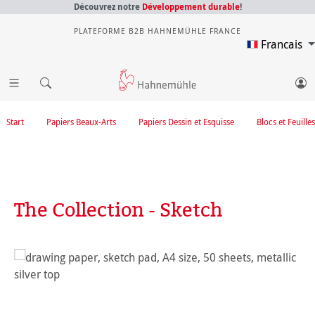
Découvrez notre
Développement durable
!
PLATEFORME B2B HAHNEMÜHLE FRANCE
Francais
Start
Papiers Beaux-Arts
Papiers Dessin et Esquisse
Blocs et Feuilles
The Collection - Sketch
Ignorer la galerie d'images