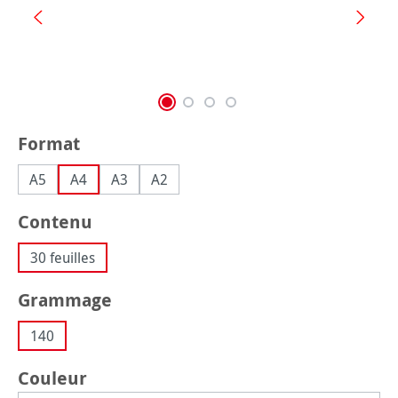
Sélectionnez
Format
A5
A4
A3
A2
Sélectionnez
Contenu
30 feuilles
Sélectionnez
Grammage
140
Sélectionnez
Couleur