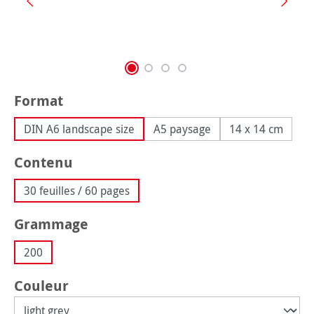
Sélectionnez
Format
DIN A6 landscape size
A5 paysage
14 x 14 cm
Sélectionnez
Contenu
30 feuilles / 60 pages
Sélectionnez
Grammage
200
Sélectionnez
Couleur