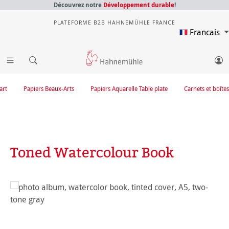
Découvrez notre
Développement durable
!
PLATEFORME B2B HAHNEMÜHLE FRANCE
Francais
art
Papiers Beaux-Arts
Papiers Aquarelle Table plate
Carnets et boîtes
Toned Watercolour Book
Ignorer la galerie d'images