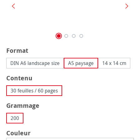
Sélectionnez
Format
DIN A6 landscape size
A5 paysage
14 x 14 cm
Sélectionnez
Contenu
30 feuilles / 60 pages
Sélectionnez
Grammage
200
Sélectionnez
Couleur