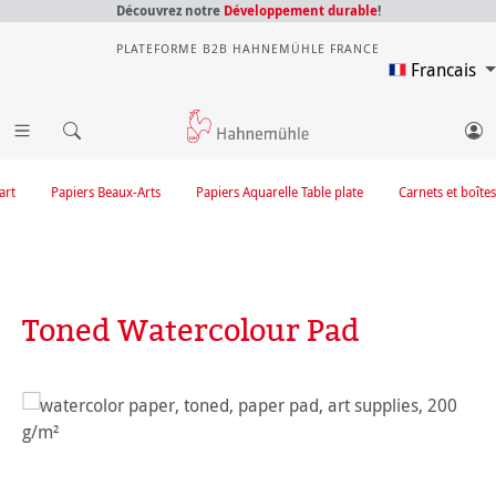
Découvrez notre
Développement durable
!
PLATEFORME B2B HAHNEMÜHLE FRANCE
Francais
art
Papiers Beaux-Arts
Papiers Aquarelle Table plate
Carnets et boîtes
Toned Watercolour Pad
Ignorer la galerie d'images