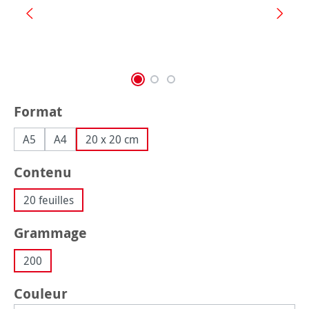
Sélectionnez
Format
A5
A4
20 x 20 cm
Sélectionnez
Contenu
20 feuilles
Sélectionnez
Grammage
200
Sélectionnez
Couleur