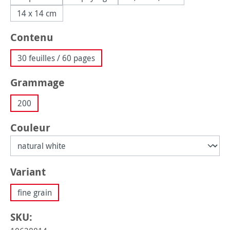
14 x 14 cm
Sélectionnez
Contenu
30 feuilles / 60 pages
Sélectionnez
Grammage
200
Sélectionnez
Couleur
Sélectionnez
Variant
fine grain
SKU: