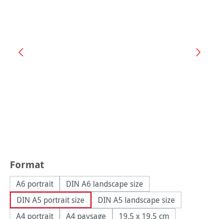
Sélectionnez
Format
A6 portrait
DIN A6 landscape size
DIN A5 portrait size
DIN A5 landscape size
A4 portrait
A4 paysage
19,5 x 19,5 cm