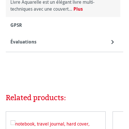
Livre Aquarelle est un élégant livre multi-
techniques avec une couvert…
Plus
GPSR
Évaluations
Related products:
Ignorer la galerie de produits