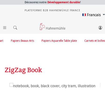
Découvrez notre
Développement durable
!
PLATEFORME B2B HAHNEMÜHLE FRANCE
Francais
art
Papiers Beaux-Arts
Papiers Aquarelle Table plate
Carnets et boîtes
ZigZag Book
Ignorer la galerie d'images