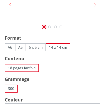
Sélectionnez
Format
A6
A5
5 x 5 cm
14 x 14 cm
Sélectionnez
Contenu
18 pages fanfold
Sélectionnez
Grammage
300
Sélectionnez
Couleur