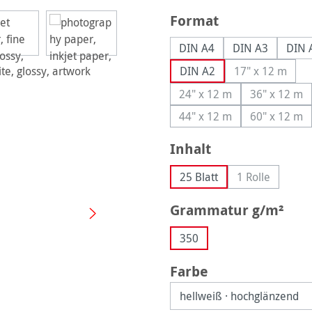
auswählen
Format
DIN A4
DIN A3
DIN 
DIN A2
17" x 12 m
(Diese Optio
24" x 12 m
36" x 12 m
(Diese Option ist zurzeit
(Diese O
44" x 12 m
60" x 12 m
(Diese Option ist zurzeit
(Diese O
auswählen
Inhalt
25 Blatt
1 Rolle
(Diese Option 
aus
Grammatur g/m²
350
auswählen
Farbe