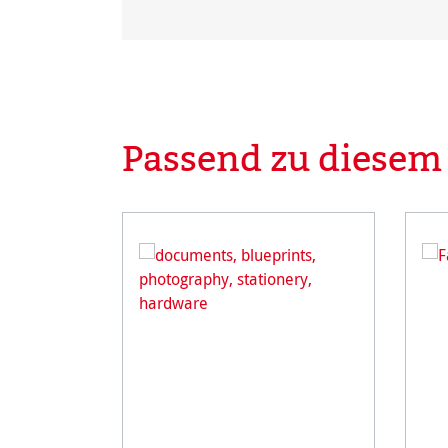
Passend zu diesem
Produktgalerie überspringen