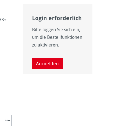
Login erforderlich
A3+
Bitte loggen Sie sich ein,
n ist zurzeit nicht verfügbar.)
um die Bestellfunktionen
 nicht verfügbar.)
ption ist zurzeit nicht verfügbar.)
zu aktivieren.
 nicht verfügbar.)
ption ist zurzeit nicht verfügbar.)
Anmelden
ist zurzeit nicht verfügbar.)
wählen