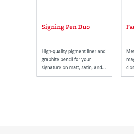
Signing Pen Duo
Fa
High-quality pigment liner and
Met
graphite pencil for your
mag
signature on matt, satin, and
clo
high-gloss paper surfaces.
art