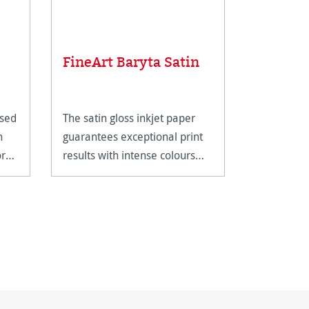
Feinst
FineArt Baryta Satin
, Doppe
ased
The satin gloss inkjet paper
Essential P
n
guarantees exceptional print
Valuable P
ored
results with intense colours
and deep blacks.