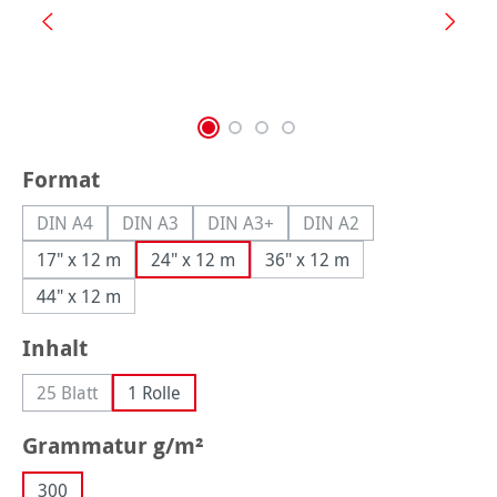
auswählen
Format
DIN A4
DIN A3
DIN A3+
DIN A2
(Diese Option ist zurzeit nicht verfügbar.)
(Diese Option ist zurzeit nicht verfügbar.)
(Diese Option ist zurzeit nicht verfüg
(Diese Option ist zurzei
17" x 12 m
24" x 12 m
36" x 12 m
44" x 12 m
auswählen
Inhalt
25 Blatt
1 Rolle
(Diese Option ist zurzeit nicht verfügbar.)
auswählen
Grammatur g/m²
300