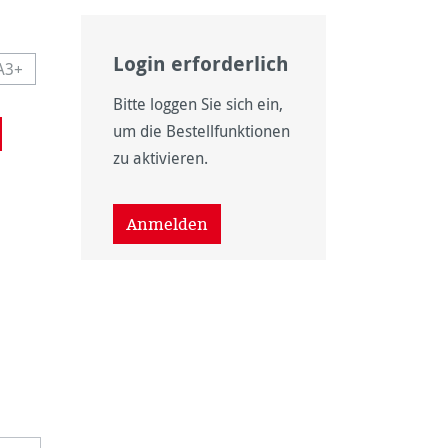
Login erforderlich
A3+
icht verfügbar.)
ist zurzeit nicht verfügbar.)
Diese Option ist zurzeit nicht verfügbar.)
Bitte loggen Sie sich ein,
icht verfügbar.)
um die Bestellfunktionen
zu aktivieren.
Anmelden
icht verfügbar.)
nicht verfügbar.)
wählen