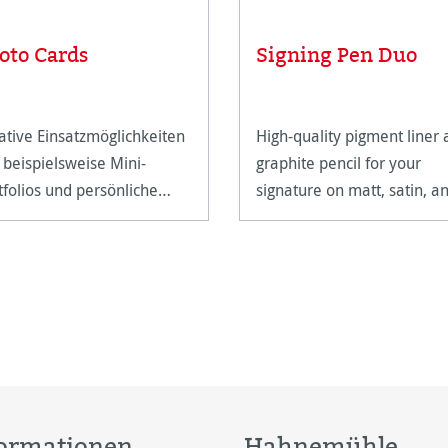
oto Cards
Signing Pen Duo
ative Einsatzmöglichkeiten
High-quality pigment liner
 beispielsweise Mini-
graphite pencil for your
tfolios und persönliche
signature on matt, satin, a
ßkarten.
high-gloss paper surfaces.
ormationen
Hahnemühle