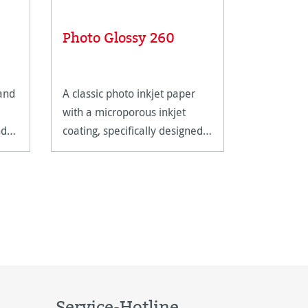
Photo Glossy 260
Fadenz
 and
A classic photo inkjet paper
Metal line
with a microporous inkjet
magnifying
nd
coating, specifically designed
closer insp
for photo application.
artwork.
Service-Hotline