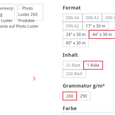
auswählen
Format
DIN A4
DIN A3
DIN 
(Diese Option ist zurzeit n
(Diese Option 
(
DIN A2
17" x 30 m
(Diese Option ist zurzeit n
24" x 30 m
44" x 30 m
60" x 30 m
auswählen
Inhalt
25 Blatt
1 Rolle
(Diese Option ist zurzeit n
250 Blatt
(Diese Option ist zurzeit 
aus
Grammatur g/m²
260
290
auswählen
Farbe