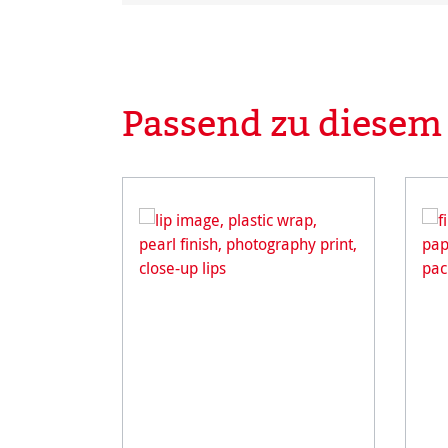
Passend zu diesem
Produktgalerie überspringen