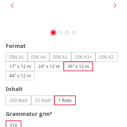
auswählen
Format
DIN A5
DIN A4
DIN A3
DIN A3+
DIN A2
(Diese Option ist zurzeit nicht verfügbar.)
(Diese Option ist zurzeit nicht verfügbar.)
(Diese Option ist zurzeit nicht verfüg
(Diese Option ist zurzeit
(Diese Optio
17" x 12 m
24" x 12 m
36" x 12 m
44" x 12 m
auswählen
Inhalt
200 Blatt
25 Blatt
1 Rolle
(Diese Option ist zurzeit nicht verfügbar.)
(Diese Option ist zurzeit nicht verfügbar.)
auswählen
Grammatur g/m²
310