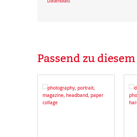
Datenblatt
Passend zu diesem
Produktgalerie überspringen