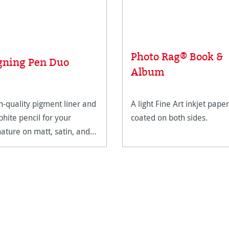
Photo Rag® Book &
gning Pen Duo
Album
h-quality pigment liner and
A light Fine Art inkjet paper
phite pencil for your
coated on both sides.
nature on matt, satin, and
h-gloss paper surfaces.