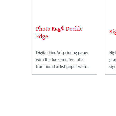
Photo Rag® Deckle
Si
Edge
Digital FineArt printing paper
Hig
with the look and feel of a
gra
traditional artist paper with
sig
original deckle edges.
hig