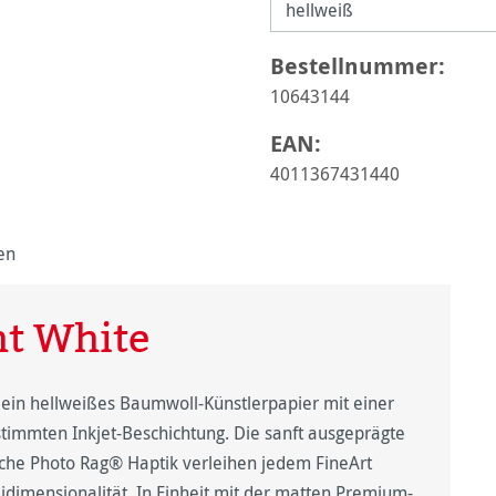
Bestellnummer:
10643144
EAN:
4011367431440
en
ht White
ein hellweißes Baumwoll-Künstlerpapier mit einer
timmten Inkjet-Beschichtung. Die sanft ausgeprägte
eiche Photo Rag® Haptik verleihen jedem FineArt
idimensionalität. In Einheit mit der matten Premium-