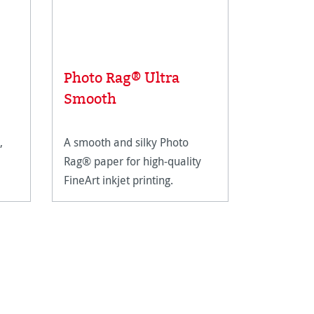
Photo Rag® Ultra
Fadenz
Smooth
,
A smooth and silky Photo
Metal line
Rag® paper for high-quality
magnifying
FineArt inkjet printing.
closer insp
artwork.