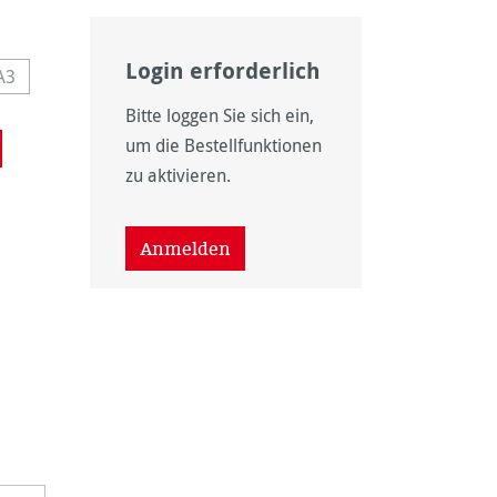
Login erforderlich
A3
icht verfügbar.)
ist zurzeit nicht verfügbar.)
iese Option ist zurzeit nicht verfügbar.)
Bitte loggen Sie sich ein,
nicht verfügbar.)
 ist zurzeit nicht verfügbar.)
um die Bestellfunktionen
zu aktivieren.
Anmelden
nicht verfügbar.)
n ist zurzeit nicht verfügbar.)
wählen