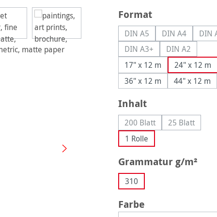
auswählen
Format
DIN A5
DIN A4
DIN 
(Diese Option ist zurzeit n
(Diese Option 
(D
DIN A3+
DIN A2
(Diese Option ist zurzeit 
(Diese Option
17" x 12 m
24" x 12 m
36" x 12 m
44" x 12 m
auswählen
Inhalt
200 Blatt
25 Blatt
(Diese Option ist zurzeit 
(Diese Optio
1 Rolle
aus
Grammatur g/m²
310
auswählen
Farbe