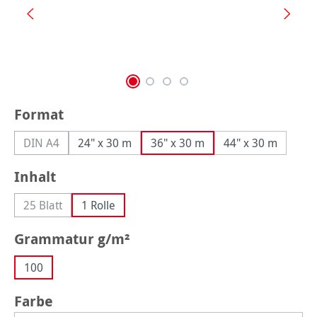
auswählen
Format
DIN A4
24" x 30 m
36" x 30 m
44" x 30 m
(Diese Option ist zurzeit nicht verfügbar.)
auswählen
Inhalt
25 Blatt
1 Rolle
(Diese Option ist zurzeit nicht verfügbar.)
auswählen
Grammatur g/m²
100
auswählen
Farbe