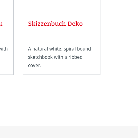
k
Skizzenbuch Deko
Sketch 
with
A natural white, spiral bound
A handy sk
sketchbook with a ribbed
plain and 
cover.
for meeting
journal.