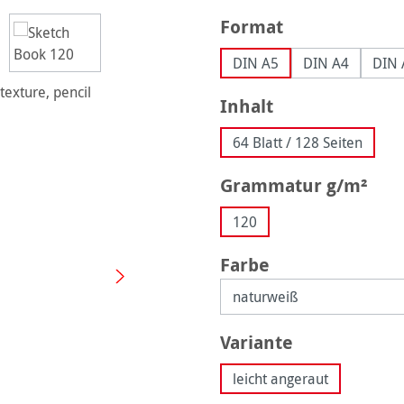
auswählen
Format
DIN A5
DIN A4
DIN 
auswählen
Inhalt
64 Blatt / 128 Seiten
aus
Grammatur g/m²
120
auswählen
Farbe
auswählen
Variante
leicht angeraut