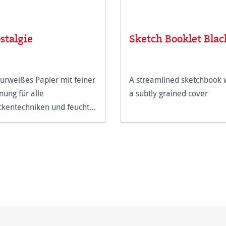
stalgie
Sketch Booklet Blac
urweißes Papier mit feiner
A streamlined sketchbook 
nung für alle
a subtly grained cover
ckentechniken und feuchte
ben.