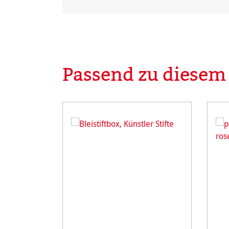
Passend zu diesem
Produktgalerie überspringen