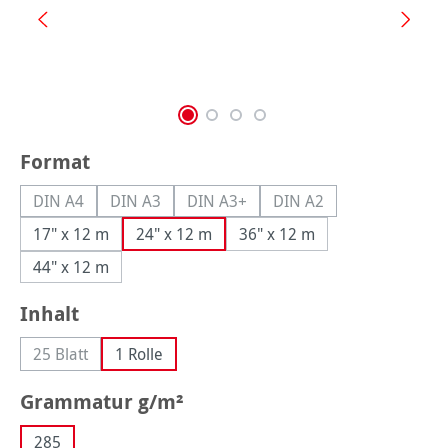
auswählen
Format
DIN A4
DIN A3
DIN A3+
DIN A2
(Diese Option ist zurzeit nicht verfügbar.)
(Diese Option ist zurzeit nicht verfügbar.)
(Diese Option ist zurzeit nicht verfüg
(Diese Option ist zurzei
17" x 12 m
24" x 12 m
36" x 12 m
44" x 12 m
auswählen
Inhalt
25 Blatt
1 Rolle
(Diese Option ist zurzeit nicht verfügbar.)
auswählen
Grammatur g/m²
285