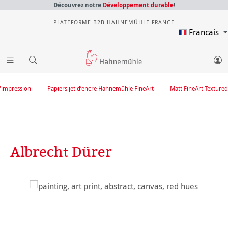
Découvrez notre
Développement durable
!
PLATEFORME B2B HAHNEMÜHLE FRANCE
Francais
'impression
Papiers jet d’encre Hahnemühle FineArt
Matt FineArt Textured
Albrecht Dürer
Ignorer la galerie d'images