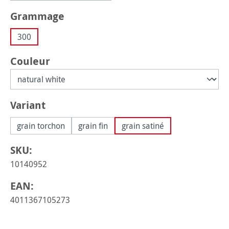
Sélectionnez
Grammage
300
Sélectionnez
Couleur
Sélectionnez
Variant
grain torchon
grain fin
grain satiné
SKU:
10140952
EAN:
4011367105273