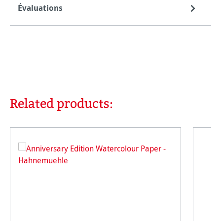
Évaluations
Related products:
Ignorer la galerie de produits