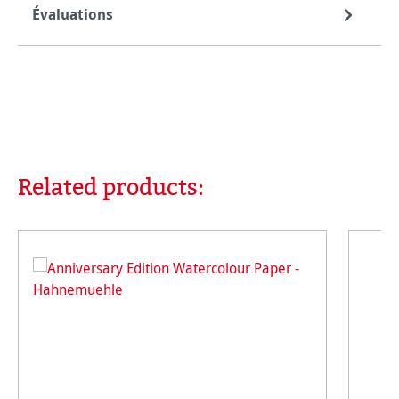
Évaluations
Related products:
Ignorer la galerie de produits