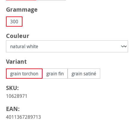
Sélectionnez
Grammage
300
Sélectionnez
Couleur
Sélectionnez
Variant
grain torchon
grain fin
grain satiné
SKU:
10628971
EAN:
4011367289713