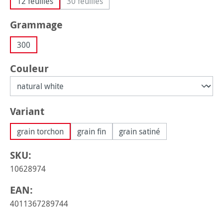
12 feuilles
30 feuilles
(Cette option n'est pas disponible pour le 
Sélectionnez
Grammage
300
Sélectionnez
Couleur
Sélectionnez
Variant
grain torchon
grain fin
grain satiné
SKU:
10628974
EAN:
4011367289744