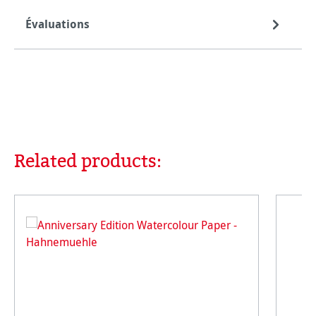
Évaluations
Related products:
Ignorer la galerie de produits