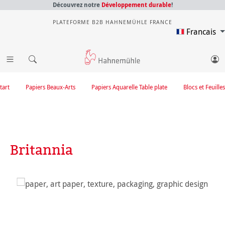
Découvrez notre
Développement durable
!
PLATEFORME B2B HAHNEMÜHLE FRANCE
Francais
tart
Papiers Beaux-Arts
Papiers Aquarelle Table plate
Blocs et Feuilles
Britannia
Ignorer la galerie d'images