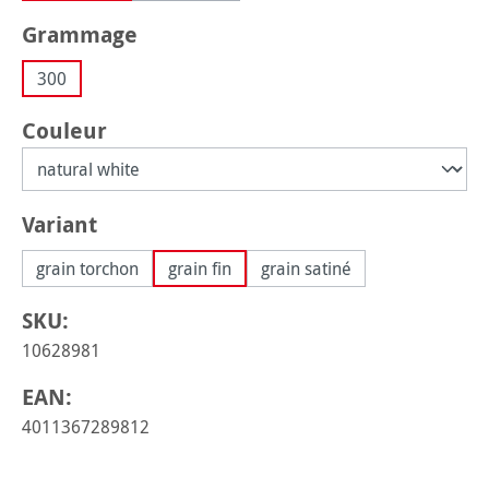
Sélectionnez
Grammage
300
Sélectionnez
Couleur
Sélectionnez
Variant
grain torchon
grain fin
grain satiné
SKU:
10628981
EAN:
4011367289812